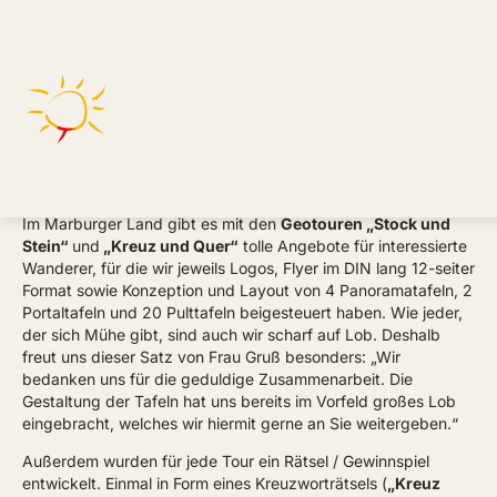
Geotouren Amöneburg
Barbara Goergen-Fett
Im Marburger Land gibt es mit den
Geotouren „Stock und
Stein“
und
„Kreuz und Quer“
tolle Angebote für interessierte
Wanderer, für die wir jeweils Logos, Flyer im DIN lang 12-seiter
Format sowie Konzeption und Layout von 4 Panoramatafeln, 2
Portaltafeln und 20 Pulttafeln beigesteuert haben. Wie jeder,
der sich Mühe gibt, sind auch wir scharf auf Lob. Deshalb
freut uns dieser Satz von Frau Gruß besonders: „Wir
bedanken uns für die geduldige Zusammenarbeit. Die
Gestaltung der Tafeln hat uns bereits im Vorfeld großes Lob
eingebracht, welches wir hiermit gerne an Sie weitergeben.“
Außerdem wurden für jede Tour ein Rätsel / Gewinnspiel
entwickelt. Einmal in Form eines Kreuzworträtsels (
„Kreuz