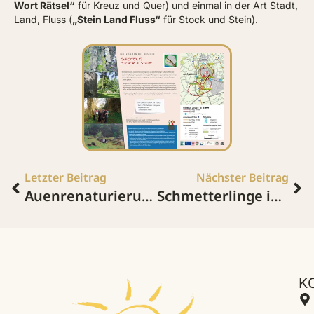
Wort Rätsel“
für Kreuz und Quer) und einmal in der Art Stadt,
Land, Fluss (
„Stein Land Fluss“
für Stock und Stein).
Letzter Beitrag
Nächster Beitrag
Auenrenaturierung Europäischer Kulturpark Bliesbruck-Reinheim
Schmetterlinge im Garten
K