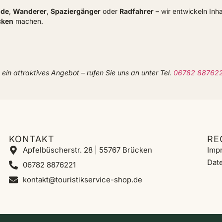
nde
,
Wanderer
,
Spaziergänger
oder
Radfahrer
– wir entwickeln Inh
cken
machen.
 ein attraktives Angebot – rufen Sie uns an unter Tel.
06782 88762
KONTAKT
RE
Apfelbüscherstr. 28 | 55767 Brücken
Imp
Dat
06782 8876221
kontakt@touristikservice-shop.de