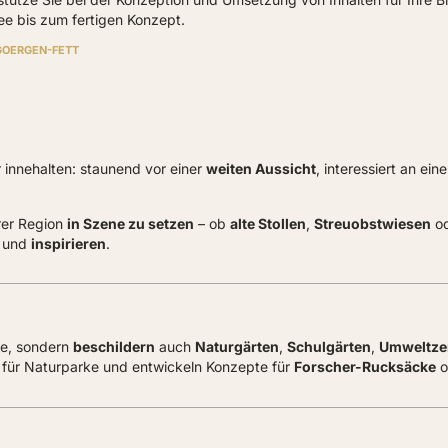
ee bis zum fertigen Konzept.
GOERGEN-FETT
 innehalten: staunend vor einer
weiten Aussicht
, interessiert an ei
rer Region
in Szene zu setzen
– ob
alte Stollen
,
Streuobstwiesen
o
und
inspirieren
.
ge, sondern
beschildern
auch
Naturgärten
,
Schulgärten
,
Umweltze
für Naturparke und entwickeln Konzepte für
Forscher-Rucksäcke
o