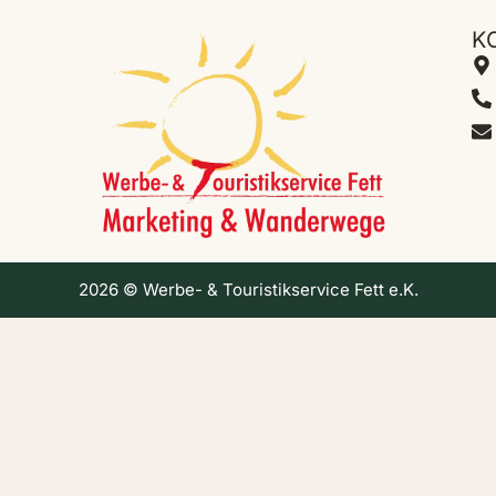
K
2026 © Werbe- & Touristikservice Fett e.K.