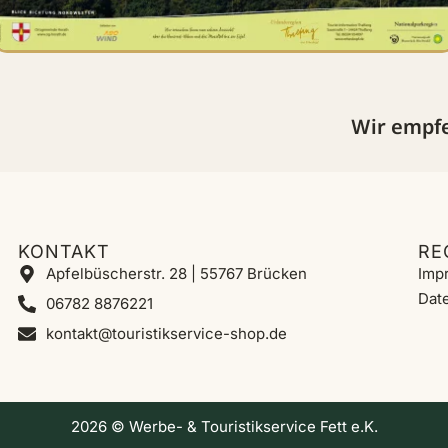
Wir empfe
KONTAKT
RE
Apfelbüscherstr. 28 | 55767 Brücken
Imp
Dat
06782 8876221
kontakt@touristikservice-shop.de
2026 © Werbe- & Touristikservice Fett e.K.