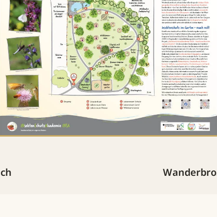
ach
Wanderbros