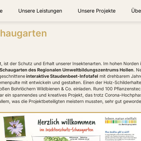
e
Unsere Leistungen
Unsere Projekte
Übe
chaugarten
, ist der Schutz und Erhalt unserer Insektenarten. Im hohen Norden
Schaugarten des Regionalen Umweltbildungszentrums Hollen
. N
geschnittene
interaktive Staudenbeet-Infotafel
mit drehbarem Jahre
menpulte mit entwickeln und gestalten. Einen der Holz-Schilderhalte
großen Bohrlöchern Wildbienen & Co. einladen. Rund 100 Pflanzenste
ar ein spannendes und kreatives Projekt, das trotz Corona-Hochpha
llem, was die Projektbeteiligten meistern mussten, sehr gut geworden