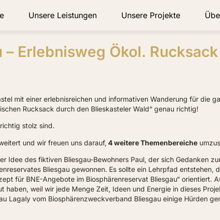
e
Unsere Leistungen
Unsere Projekte
Übe
u – Erlebnisweg Ökol. Rucksack
tel mit einer erlebnisreichen und informativen Wanderung für die ganz
schen Rucksack durch den Blieskasteler Wald“ genau richtig!
ichtig stolz sind.
eitert und wir freuen uns darauf,
4 weitere Themenbereiche
umzus
er Idee des fiktiven Bliesgau-Bewohners Paul, der sich Gedanken 
nreservates Bliesgau gewonnen. Es sollte ein Lehrpfad entstehen, d
pt für BNE-Angebote im Biosphärenreservat Bliesgau“ orientiert. Au
 haben, weil wir jede Menge Zeit, Ideen und Energie in dieses Projek
u Lagaly vom Biosphärenzweckverband Bliesgau einige Hürden gen