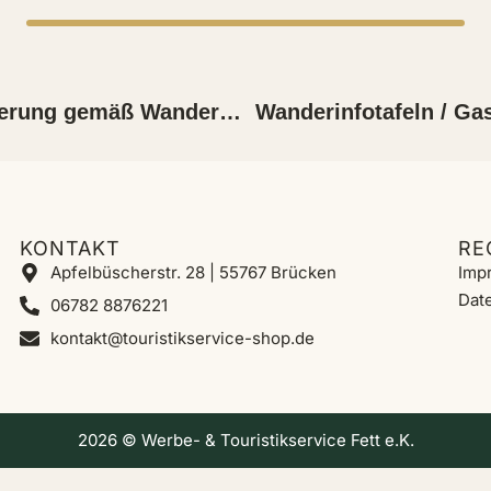
Naturpark Südeifel: Markierung gemäß Wanderwegeleitfaden
Wanderinfotafeln / G
KONTAKT
RE
Apfelbüscherstr. 28 | 55767 Brücken
Imp
Dat
06782 8876221
kontakt@touristikservice-shop.de
2026 © Werbe- & Touristikservice Fett e.K.