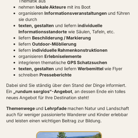
Thematik aus
nehmen
lokale Akteure
mit ins Boot
organisieren
Informationsveranstaltungen
und führen
sie durch
texten, gestalten
und liefern
individuelle
Informationsstandorte
wie Säulen, Tafeln, etc.
liefern
Beschilderung / Markierung
liefern
Outdoor-Möblierung
liefern
individuelle Rahmenkonstruktionen
organisieren
Erlebniselemente
integrieren thematische
GPS Schatzsuchen
texten, gestalten
und liefern
Werbemittel
wie Flyer
schreiben
Presseberichte
Dabei sind Sie ständig über den Stand der Dinge informiert.
Ein
„rundum sorglos“-Angebot
, an dessen Ende ein tolles
neues Angebot für Ihre Destination steht!
Themenwege
und
Lehrpfade
machen Natur und Landschaft
auch für weniger passionierte Wanderer und Kinder erlebbar
und leisten einen wichtigen Beitrag zur Bildung.