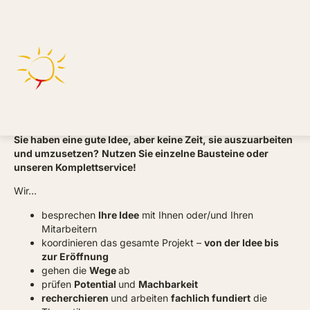
Themenwege / Lehrpfade
Barbara Goergen-Fett
Sie haben eine gute Idee, aber keine Zeit, sie auszuarbeiten
und umzusetzen?
Nutzen Sie einzelne Bausteine oder
unseren Komplettservice!
Wir…
besprechen
Ihre Idee
mit Ihnen oder/und Ihren
Mitarbeitern
koordinieren das gesamte Projekt –
von der Idee bis
zur Eröffnung
gehen die
Wege
ab
prüfen
Potential
und
Machbarkeit
recherchieren
und arbeiten
fachlich fundiert
die