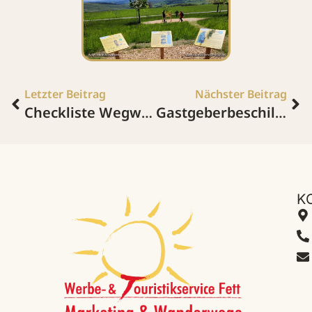
Letzter Beitrag
Nächster Beitrag
Checkliste Wegweiser
Gastgeberbeschilderung Saar-Hunsrück-Steig
K