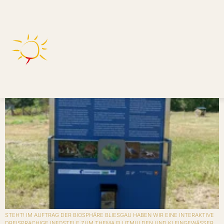
Kategorie:
Umweltbildung
Auenrenaturierung Europäischer Kulturpark
Bliesbruck-Reinheim
STEHT! IM AUFTRAG DER BIOSPHÄRE BLIESGAU HABEN WIR EINE INTERAKTIVE
DREISPRACHIGE INFOSTELE ZUM THEMA FLUTMULDEN UND KLEINGEWÄSSER