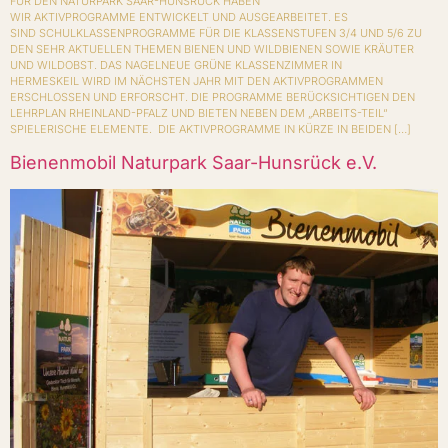
FÜR DEN NATURPARK SAAR-HUNSRÜCK HABEN
WIR AKTIVPROGRAMME ENTWICKELT UND AUSGEARBEITET. ES
SIND SCHULKLASSENPROGRAMME FÜR DIE KLASSENSTUFEN 3/4 UND 5/6 ZU
DEN SEHR AKTUELLEN THEMEN BIENEN UND WILDBIENEN SOWIE KRÄUTER
UND WILDOBST. DAS NAGELNEUE GRÜNE KLASSENZIMMER IN
HERMESKEIL WIRD IM NÄCHSTEN JAHR MIT DEN AKTIVPROGRAMMEN
ERSCHLOSSEN UND ERFORSCHT. DIE PROGRAMME BERÜCKSICHTIGEN DEN
LEHRPLAN RHEINLAND-PFALZ UND BIETEN NEBEN DEM „ARBEITS-TEIL“
SPIELERISCHE ELEMENTE. DIE AKTIVPROGRAMME IN KÜRZE IN BEIDEN […]
Bienenmobil Naturpark Saar-Hunsrück e.V.