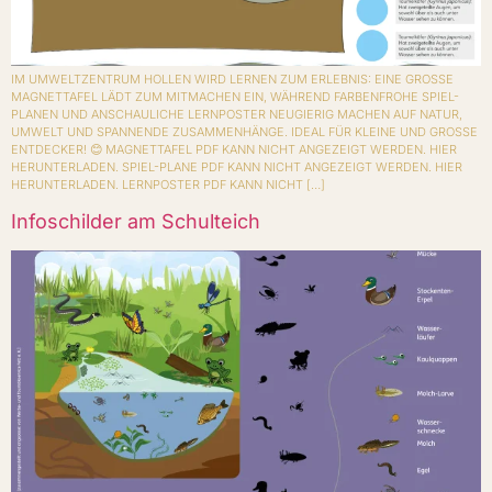
IM UMWELTZENTRUM HOLLEN WIRD LERNEN ZUM ERLEBNIS: EINE GROSSE M
AGNETTAFEL LÄDT ZUM MITMACHEN EIN, WÄHREND FARBENFROHE SPIEL-P
LANEN UND ANSCHAULICHE LERNPOSTER NEUGIERIG MACHEN AUF NATUR, U
MWELT UND SPANNENDE ZUSAMMENHÄNGE. IDEAL FÜR KLEINE UND GROSSE EN
TDECKER! 😊 MAGNETTAFEL PDF KANN NICHT ANGEZEIGT WERDEN. HIER HE
RUNTERLADEN. SPIEL-PLANE PDF KANN NICHT ANGEZEIGT WERDEN. HIER HE
RUNTERLADEN. LERNPOSTER PDF KANN NICHT […]
Infoschilder am Schulteich