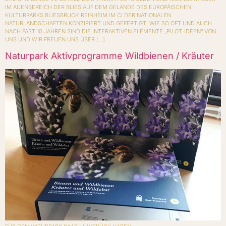
IM AUENBEREICH DER BLIES AUF DEM GELÄNDE DES EUROPÄISCHEN
KULTURPARKS BLIESBRUCK-REINHEIM IM CI DER NATIONALEN
NATURLANDSCHAFTEN KONZIPIERT UND GEFERTIGT. WIE SO OFT UND AUCH
NACH FAST 10 JAHREN SIND DIE INTERAKTIVEN ELEMENTE „PILOT-IDEEN“ VON
UNS UND WIR FREUEN UNS ÜBER […]
Naturpark Aktivprogramme Wildbienen / Kräuter